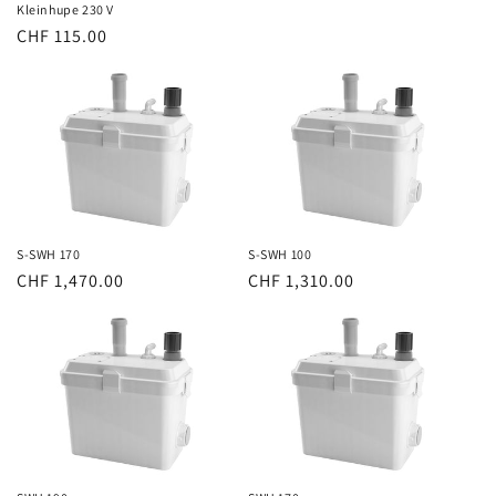
Kleinhupe 230 V
Normaler
CHF 115.00
Preis
S-SWH 170
S-SWH 100
Normaler
CHF 1,470.00
Normaler
CHF 1,310.00
Preis
Preis