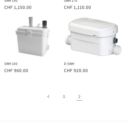
SWH 190
SWH 170
Normaler
CHF 1,150.00
Normaler
CHF 1,110.00
Preis
Preis
SWH 100
D-SWH
Normaler
CHF 960.00
Normaler
CHF 920.00
Preis
Preis
1
2