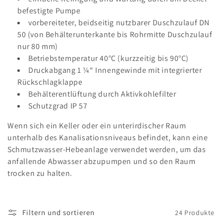
r
befestigte Pumpe
i
vorbereiteter, beidseitig nutzbarer Duschzulauf DN
50 (von Behälterunterkante bis Rohrmitte Duschzulauf
e
nur 80 mm)
:
Betriebstemperatur 40°C (kurzzeitig bis 90°C)
Druckabgang 1 ¼“ Innengewinde mit integrierter
Rückschlagklappe
Behälterentlüftung durch Aktivkohlefilter
Schutzgrad IP 57
Wenn sich ein Keller oder ein unterirdischer Raum
unterhalb des Kanalisationsniveaus befindet, kann eine
Schmutzwasser-Hebeanlage verwendet werden, um das
anfallende Abwasser abzupumpen und so den Raum
trocken zu halten.
Filtern und sortieren
24 Produkte