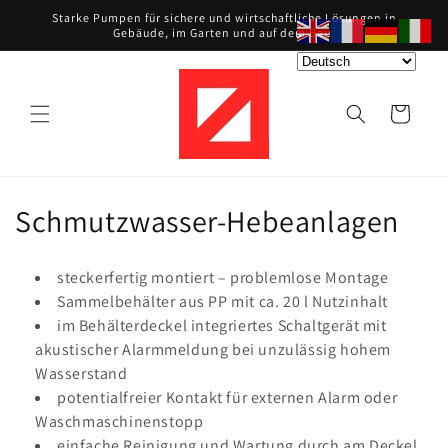
Direkt
Starke Pumpen für sichere und wirtschaftliche Lösungen in
zum
Gebäude, im Garten und auf dem Bau.
Inhalt
Warenkorb
K
Schmutzwasser-Hebeanlagen
a
steckerfertig montiert – problemlose Montage
t
Sammelbehälter aus PP mit ca. 20 l Nutzinhalt
im Behälterdeckel integriertes Schaltgerät mit
e
akustischer Alarmmeldung bei unzulässig hohem
g
Wasserstand
potentialfreier Kontakt für externen Alarm oder
o
Waschmaschinenstopp
einfache Reinigung und Wartung durch am Deckel