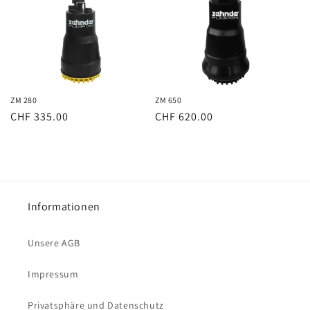
r
i
e
:
ZM 280
ZM 650
Normaler
CHF 335.00
Normaler
CHF 620.00
Preis
Preis
Informationen
Unsere AGB
Impressum
Privatsphäre und Datenschutz