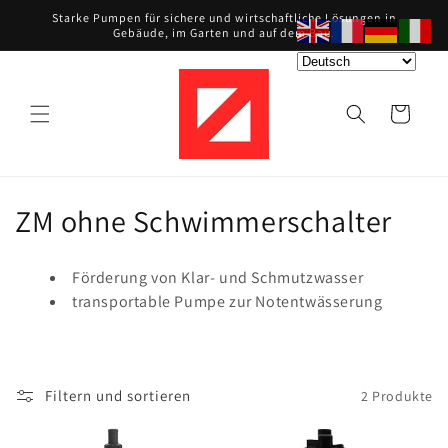
Direkt
Starke Pumpen für sichere und wirtschaftliche Lösungen in
zum
Gebäude, im Garten und auf dem Bau.
Inhalt
Warenkorb
K
ZM ohne Schwimmerschalter
a
Förderung von Klar- und Schmutzwasser
t
transportable Pumpe zur Notentwässerung
e
g
Filtern und sortieren
2 Produkte
o