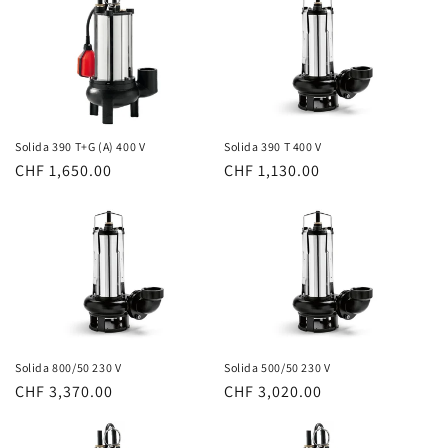
Solida 390 T+G (A) 400 V
Solida 390 T 400 V
Normaler
CHF 1,650.00
Normaler
CHF 1,130.00
Preis
Preis
Solida 800/50 230 V
Solida 500/50 230 V
Normaler
CHF 3,370.00
Normaler
CHF 3,020.00
Preis
Preis