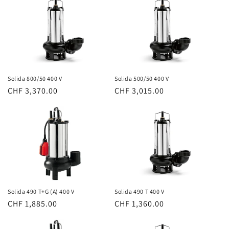
Solida 800/50 400 V
Solida 500/50 400 V
Normaler
CHF 3,370.00
Normaler
CHF 3,015.00
Preis
Preis
Solida 490 T+G (A) 400 V
Solida 490 T 400 V
Normaler
CHF 1,885.00
Normaler
CHF 1,360.00
Preis
Preis