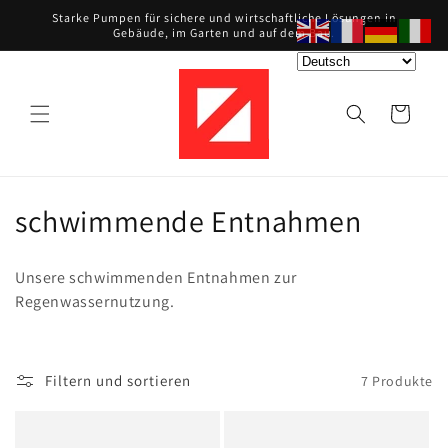
Direkt
Starke Pumpen für sichere und wirtschaftliche Lösungen in
zum
Gebäude, im Garten und auf dem Bau.
Inhalt
Warenkorb
K
schwimmende Entnahmen
a
Unsere schwimmenden Entnahmen zur
t
Regenwassernutzung.
e
g
Filtern und sortieren
7 Produkte
o