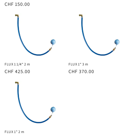
Normaler
CHF 150.00
Preis
FLUX 1 1/4“ 2 m
FLUX 1“ 3 m
Normaler
CHF 425.00
Normaler
CHF 370.00
Preis
Preis
FLUX 1" 2 m