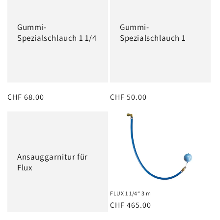
r
i
Gummi-
Gummi-
e
Spezialschlauch 1 1/4
Spezialschlauch 1
:
Normaler
CHF 68.00
Normaler
CHF 50.00
Preis
Preis
Ansauggarnitur für
Flux
FLUX 1 1/4“ 3 m
Normaler
CHF 465.00
Preis