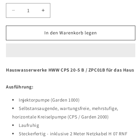
Verringere
Erhöhe
die
die
Menge
Menge
für
für
In den Warenkorb legen
HWW
HWW
CPS
CPS
20-
20-
5
5
B
B
Hauswasserwerke
HWW CPS 20-5 B / ZPC01B
für das Haus
/
/
ZPC01B
ZPC01B
Ausführung:
Injektorpumpe (Garden 1000)
Selbstansaugende, wartungsfreie, mehrstufige,
horizontale Kreiselpumpe (CPS / Garden 2000)
Laufruhig
Steckerfertig - inklusive 2 Meter Netzkabel H 07 RNF