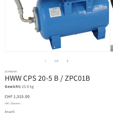
Medien
M
1
2
in
in
Modal
M
öffnen
ö
von
1
/
4
ZEHNDER
HWW CPS 20-5 B / ZPC01B
Gewicht:
25.0 kg
Normaler
CHF 1,515.00
Preis
Inkl. Steuern.
Anzahl