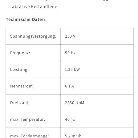
abrasive Bestandteile
Technische Daten:
Spannungsversorgung:
230 V
Frequenz:
50 Hz
Leistung:
1.35 kW
Nennstrom:
6.1 A
Drehzahl:
2850 UpM
max. Temperatur:
40 °C
max. Fördermenge:
5.2 m³/h