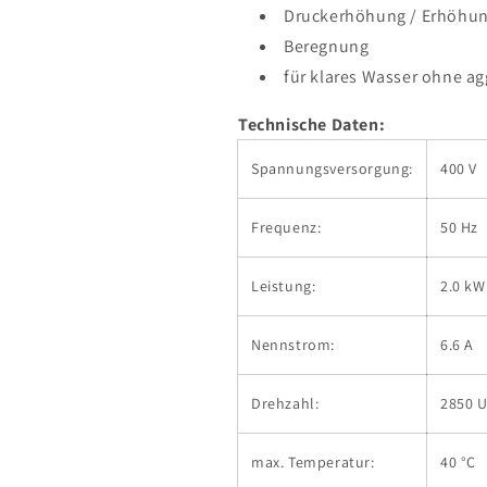
Druckerhöhung / Erhöhun
Beregnung
für klares Wasser ohne ag
Technische Daten:
Spannungsversorgung:
400 V
Frequenz:
50 Hz
Leistung:
2.0 kW
Nennstrom:
6.6 A
Drehzahl:
2850 
max. Temperatur:
40 °C