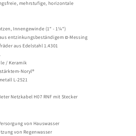
gsfreie, mehrstufige, horizontale
tzen, Innengewinde (1“ - 1¼“)
aus entzinkungsbeständigem α-Messing
äder aus Edelstahl 1.4301
1
le / Keramik
rstärktem-Noryl®
etall L-2521
5 Meter Netzkabel H07 RNF mit Stecker
Versorgung von Hauswasser
utzung von Regenwasser