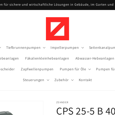
n für sichere und wirtschaftliche Lösungen in Gebäude, im Garten und
Tiefbrunnenpumpen
Impellerpumpen
Seitenkanalpu
ebeanlagen
Fäkalienkleinhebeanlagen
Abwasser-Hebeanlagen
bscheider
Zapfwellenpumpen
Pumpen für Öle
Pumpen für
Steuerungen
Zubehör
Kontakt
ZEHNDER
CPS 25-5 B 4