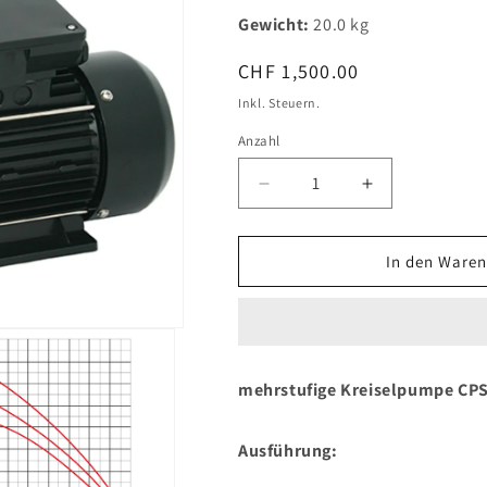
Gewicht:
20.0 kg
Normaler
CHF 1,500.00
Preis
Inkl. Steuern.
Anzahl
Verringere
Erhöhe
die
die
Menge
Menge
für
für
In den Waren
CPS
CPS
25-
25-
5
5
B
B
400V
400V
mehrstufige Kreiselpumpe CPS 
Ausführung: