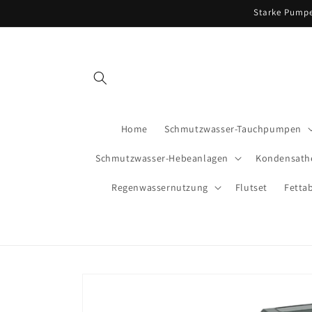
Direkt
Starke Pumpe
zum
Inhalt
Home
Schmutzwasser-Tauchpumpen
Schmutzwasser-Hebeanlagen
Kondensath
Regenwassernutzung
Flutset
Fetta
Zu
Produktinformationen
springen