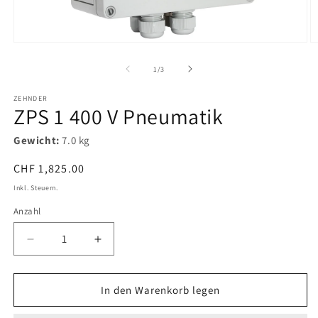
Medien
M
1
2
in
in
von
1
/
3
Modal
M
öffnen
ö
ZEHNDER
ZPS 1 400 V Pneumatik
Gewicht:
7.0 kg
Normaler
CHF 1,825.00
Preis
Inkl. Steuern.
Anzahl
Verringere
Erhöhe
die
die
Menge
Menge
für
für
In den Warenkorb legen
ZPS
ZPS