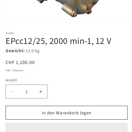
Medien
1
in
ZUWA
EPcc12/25, 2000 min-1, 12 V
Modal
öffnen
Gewicht:
12.0 kg
Normaler
CHF 1,100.00
Preis
Inkl. Steuern.
Anzahl
Verringere
Erhöhe
die
die
Menge
Menge
für
für
In den Warenkorb legen
EPcc12/25,
EPcc12/25,
2000
2000
min-
min-