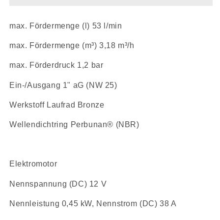
1,
1,
12
12
max. Fördermenge (l) 53 l/min
V
V
max. Fördermenge (m³) 3,18 m³/h
max. Förderdruck 1,2 bar
Ein-/Ausgang 1" aG (NW 25) 
Werkstoff Laufrad Bronze 
Wellendichtring Perbunan® (NBR) 
Elektromotor 
Nennspannung (DC) 12 V
Nennleistung 0,45 kW, Nennstrom (DC) 38 A