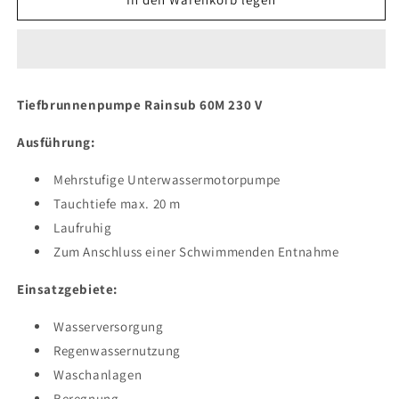
Rainsub
Rainsub
60M
60M
230
230
V
V
Tiefbrunnenpumpe Rainsub 60M 230 V
Ausführung:
Mehrstufige Unterwassermotorpumpe
Tauchtiefe max. 20 m
Laufruhig
Zum Anschluss einer Schwimmenden Entnahme
Einsatzgebiete:
Wasserversorgung
Regenwassernutzung
Waschanlagen
Beregnung