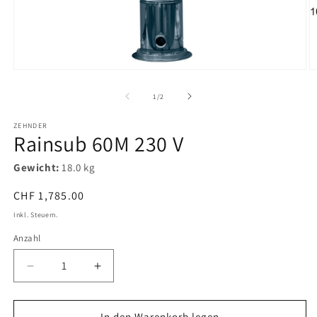
Medien
1
in
M
Modal
2
öffnen
in
von
1
/
2
M
ö
ZEHNDER
Rainsub 60M 230 V
Gewicht:
18.0 kg
Normaler
CHF 1,785.00
Preis
Inkl. Steuern.
Anzahl
Verringere
Erhöhe
die
die
Menge
Menge
für
für
In den Warenkorb legen