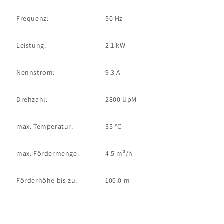
Frequenz:
50 Hz
Leistung:
2.1 kW
Nennstrom:
9.3 A
Drehzahl:
2800 UpM
max. Temperatur:
35 °C
max. Fördermenge:
4.5 m³/h
Förderhöhe bis zu:
100.0 m