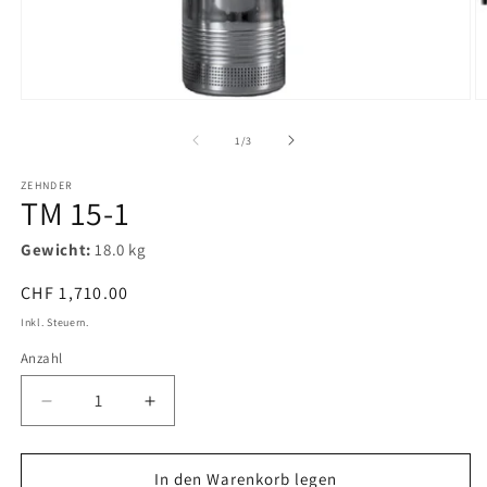
von
1
/
3
ZEHNDER
TM 15-1
Gewicht:
18.0 kg
Normaler
CHF 1,710.00
Preis
Inkl. Steuern.
Anzahl
Verringere
Erhöhe
die
die
Menge
Menge
für
für
In den Warenkorb legen